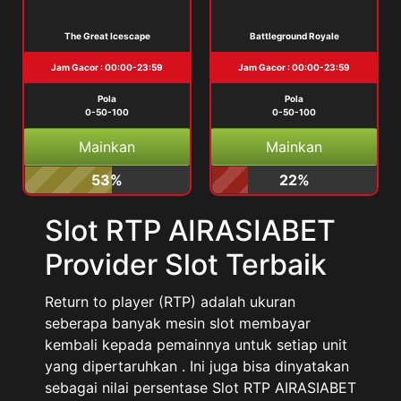
The Great Icescape
Battleground Royale
Jam Gacor : 00:00-23:59
Jam Gacor : 00:00-23:59
Pola
Pola
0-50-100
0-50-100
Mainkan
Mainkan
53%
22%
Slot RTP AIRASIABET
Provider Slot Terbaik
Return to player (RTP) adalah ukuran
seberapa banyak mesin slot membayar
kembali kepada pemainnya untuk setiap unit
yang dipertaruhkan . Ini juga bisa dinyatakan
sebagai nilai persentase Slot RTP AIRASIABET