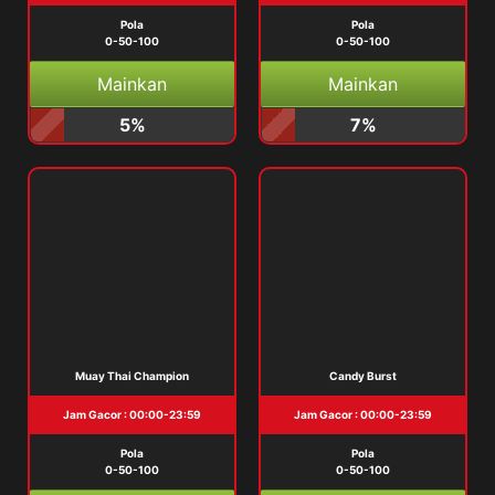
Pola
Pola
0-50-100
0-50-100
Mainkan
Mainkan
5%
7%
Muay Thai Champion
Candy Burst
Jam Gacor : 00:00-23:59
Jam Gacor : 00:00-23:59
Pola
Pola
0-50-100
0-50-100