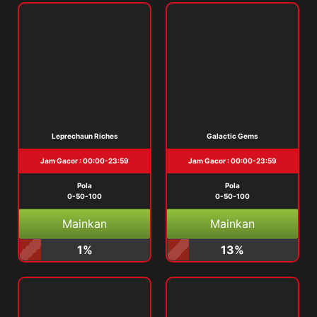
Leprechaun Riches
Galactic Gems
Jam Gacor : 00:00-23:59
Jam Gacor : 00:00-23:59
Pola
Pola
0-50-100
0-50-100
Mainkan
Mainkan
1%
13%