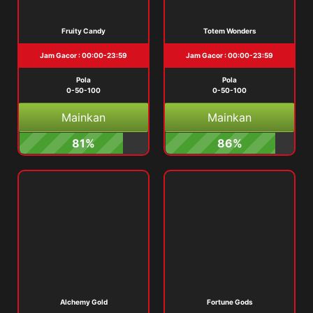
Fruity Candy
Totem Wonders
Jam Gacor : 00:00-23:59
Jam Gacor : 00:00-23:59
Pola
Pola
0-50-100
0-50-100
Mainkan
Mainkan
81%
86%
Alchemy Gold
Fortune Gods