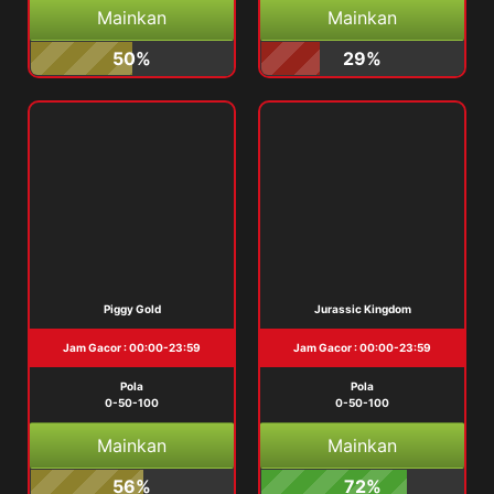
Mainkan
Mainkan
50%
29%
Piggy Gold
Jurassic Kingdom
Jam Gacor : 00:00-23:59
Jam Gacor : 00:00-23:59
Pola
Pola
0-50-100
0-50-100
Mainkan
Mainkan
56%
72%